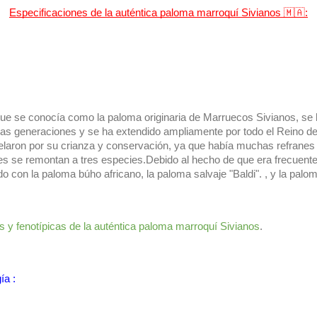
Especificaciones de la auténtica paloma marroquí Sivianos 🇲🇦:
que se conocía como la paloma originaria de Marruecos Sivianos, se h
as generaciones y se ha extendido ampliamente por todo el Reino de
elaron por su crianza y conservación, ya que había muchas refranes 
es se remontan a tres especies.Debido al hecho de que era frecuent
 con la paloma búho africano, la paloma salvaje "Baldi". , y la palo
s y fenotípicas de la auténtica paloma marroquí Sivianos
.
ía :