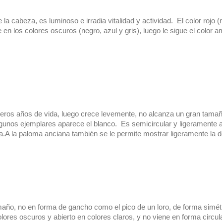
 la cabeza, es luminoso e irradia vitalidad y actividad.  El color rojo (
n los colores oscuros (negro, azul y gris), luego le sigue el color ama
eros años de vida, luego crece levemente, no alcanza un gran tamaño,
lgunos ejemplares aparece el blanco.  Es semicircular y ligeramente ab
.A la paloma anciana también se le permite mostrar ligeramente la do
año, no en forma de gancho como el pico de un loro, de forma simétric
lores oscuros y abierto en colores claros, y no viene en forma circula