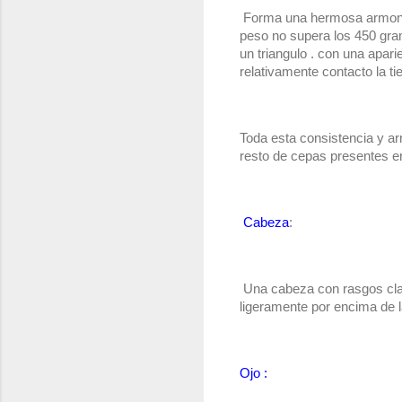
 Forma una hermosa armonía
peso no supera los 450 gram
un triangulo . con una apar
relativamente contacto la tie
Toda esta consistencia y ar
resto de cepas presentes en
Cabeza
:
 Una cabeza con rasgos clar
ligeramente por encima de l
Ojo :